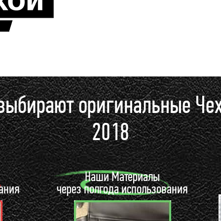
 выбирают оригинальные Че
2018
ы
Наши Материалы
вания
через полгода использования