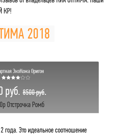
Й КР!
ПТИМА 2018
артная ЭкоКожа Оригон
★★★★☆☆
0 руб.
.
8500 руб
0р Отстрочка Ромб
 2 года. Это идеальное соотношение