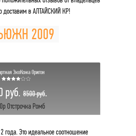
 доставим в АЛТАЙСКИЙ КР!
ФЬЮЖН 2009
артная ЭкоКожа Оригон
★★★★☆☆
0 руб.
.
8500 руб
0р Отстрочка Ромб
 2 года. Это идеальное соотношение